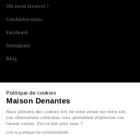
Où nous trouver ?
Contactez-nous
Facebook
Instagram
Blog
Politique de cookies
Mentions légales
Maison Denantes
Politique de confidentialité
Nous utilisons des cookies lors de votre venue sur notre site.
Les informations collectées nous permettent d'optimiser vos
Conditions générales de vente
futures visites. Est-ce bon pour vous ?
Lire la politique de confidentialité
Plan du site