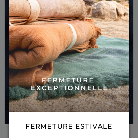
FERMETURE ESTIVALE

SABLE
MARINE
OLIVE
MIMOSA
HORIZON