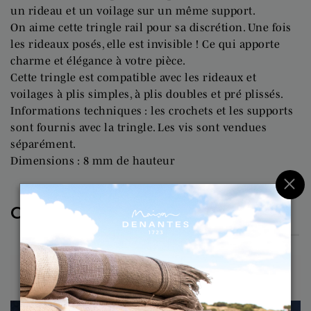
un rideau et un voilage sur un même support.
On aime cette tringle rail pour sa discrétion. Une fois
les rideaux posés, elle est invisible ! Ce qui apporte
charme et élégance à votre pièce.
Cette tringle est compatible avec les rideaux et
voilages à plis simples, à plis doubles et pré plissés.
Informations techniques : les crochets et les supports
sont fournis avec la tringle. Les vis sont vendues
séparément.
Dimensions : 8 mm de hauteur
×
COMPLÉTEZ VOTRE PANIER