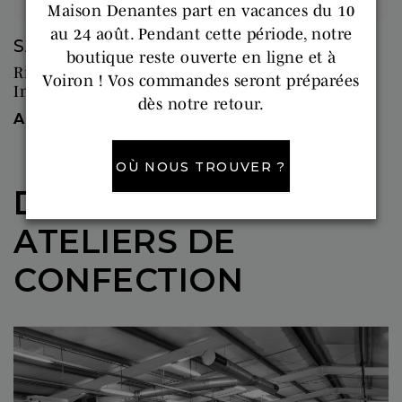
Maison Denantes part en vacances du 10
au 24 août. Pendant cette période, notre
SALINE
boutique reste ouverte en ligne et à
Rideau Obscurcissant - Texture bouclette -
Voiron ! Vos commandes seront préparées
In&Outdoor
dès notre retour.
Prix
A partir de : 205,00 €
OÙ NOUS TROUVER ?
DÉCOUVREZ NOS
ATELIERS DE
CONFECTION