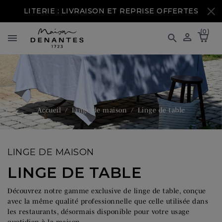
LITERIE : LIVRAISON ET REPRISE OFFERTES
(0)



Accueil
Linge de maison
Linge de table
LINGE DE MAISON
LINGE DE TABLE
Découvrez notre gamme exclusive de linge de table, conçue
avec la même qualité professionnelle que celle utilisée dans
les restaurants, désormais disponible pour votre usage
quotidien à la maison.