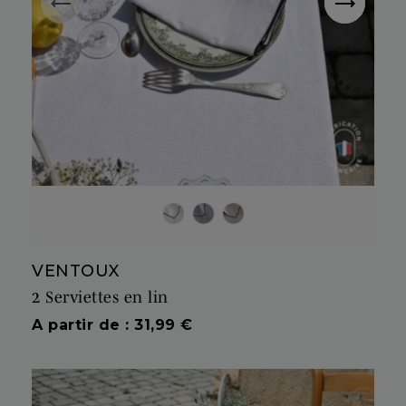
Neige
Poivre
Biscuit
VENTOUX
2 Serviettes en lin
Prix
A partir de : 31,99 €