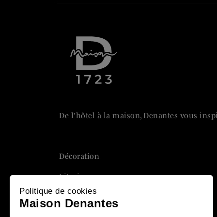
De l'hôtel à la maison, Denantes vous insp
Décoration
Literie
Politique de cookies
Linge de bain
Maison Denantes
Linge de lit