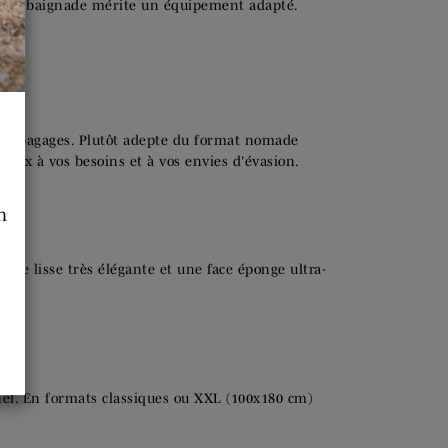
haque baignade mérite un équipement adapté.
s vos bagages. Plutôt adepte du format nomade
ieux à vos besoins et à vos envies d'évasion.
n
ace lisse très élégante et une face éponge ultra-
nel. En formats classiques ou XXL (100x180 cm)