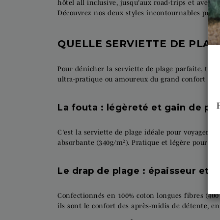
hôtel all inclusive, jusqu'aux road-trips et av
Découvrez nos deux styles incontournables pour v
QUELLE SERVIETTE DE PLAGE
Pour dénicher la serviette de plage parfaite, to
ultra-pratique ou amoureux du grand confort moel
La fouta : légèreté et gain de pl
C'est la serviette de plage idéale pour voyager l
absorbante (340g/m²). Pratique et légère pour me
Le drap de plage : épaisseur et 
Confectionnés en 100% coton longues fibres (400
ils sont le confort des après-midis de détente, e