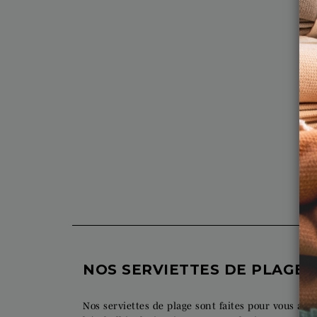
S
Dr
Pr
49
NOS SERVIETTES DE PLAGE 
Nos serviettes de plage sont faites pour vous acc