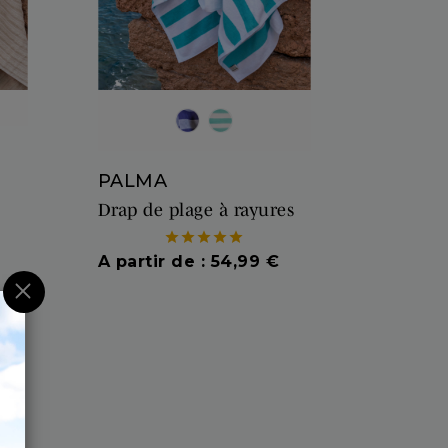
RAYURES BLEU/BLEU
RAYURES BLANC /BLEU
PALMA
Drap de plage à rayures





Prix
A partir de : 54,99 €
×