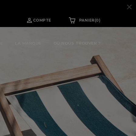

COMPTE
PANIER
(0)
E
OÙ NOUS TROUVER ?
LA MARQUE