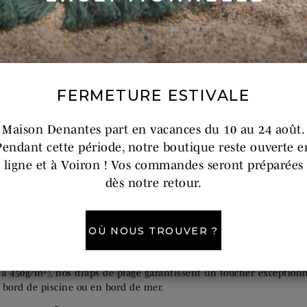
entures de baroudeur autour du monde en mode « voyage léger » : c
otre été !
 CHOISIR ?
FERMETURE ESTIVALE
ut dépend de vos habitudes estivales et de l'espace disponible dan
leux ? Laissez-nous vous guider vers le modèle qui s'adaptera le m
Maison Denantes part en vacances du 10 au 24 août.
Pendant cette période, notre boutique reste ouverte e
ace
ligne et à Voiron ! Vos commandes seront préparées
dès notre retour.
éger. Avec ses dimensions généreuses (90x200 cm), elle combine une f
ttre dans une valise ou dans son sac de plage.
OÙ NOUS TROUVER ?
moelleux absolu
 à 450g/m²), nos draps de plage garantissent un toucher exception
n bord de piscine ou en bord de mer.