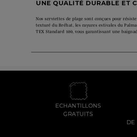
UNE QUALITÉ DURABLE ET C
Nos serviettes de plage sont conçues pour résister
texturé du Bréhat, les rayures estivales du Palma
TEX Standard 100, vous garantissant une baignad
ECHANTILLONS
GRATUITS
DE 