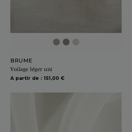
NATUREL
PIERRE
GIVRE
BRUME
Voilage léger uni
Prix
A partir de : 151,00 €