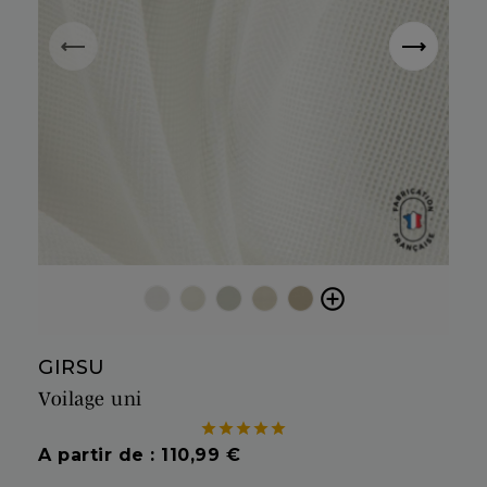

01 ICE
02 CHAMPAGNE
03 STRING
04 DUNE
05 SAND
GIRSU
Voilage uni





Prix
A partir de : 110,99 €