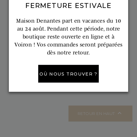
FERMETURE ESTIVALE
Maison Denantes part en vacances du 10
au 24 août. Pendant cette période, notre
boutique reste ouverte en ligne et à

01 DOVE
02 SILVER
03 FLINT
04 GARGOYLE
05 ONYX
Voiron ! Vos commandes seront préparées
dès notre retour.
JABA
Voilage uni classique
OÙ NOUS TROUVER ?





Prix
A partir de : 97,99 €

RETOUR EN HAUT