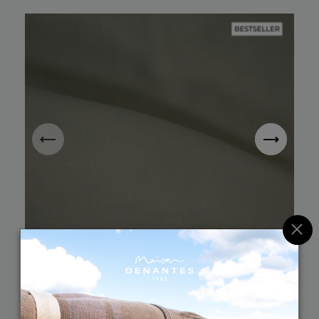
×
BLANC
MASTIC
LIN