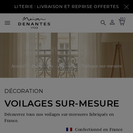
LITERIE : LIVRAISON ET REPRISE OFFERTES
(0)



Accueil
Décoration
Rideaux
Voilages sur-mesure
DÉCORATION
VOILAGES SUR-MESURE
Découvrez tous nos voilages sur-mresures fabriqués en
France.
Confectionné en France