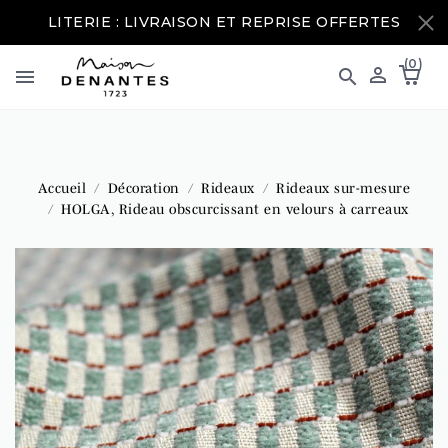
LITERIE : LIVRAISON ET REPRISE OFFERTES
(0)



Accueil
Décoration
Rideaux
Rideaux sur-mesure
HOLGA, Rideau obscurcissant en velours à carreaux