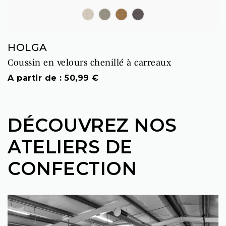
BLANC
BLEU GRIS
MIEL
ENCRE
HOLGA
Coussin en velours chenillé à carreaux
Prix
A partir de : 50,99 €
DÉCOUVREZ NOS
ATELIERS DE
CONFECTION