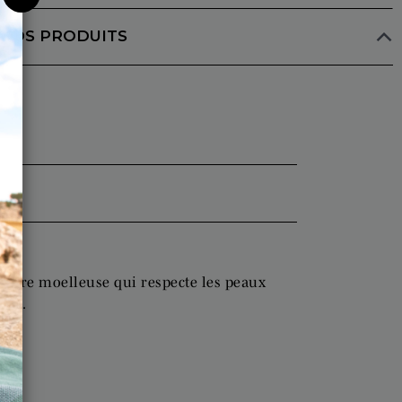
 NOS PRODUITS
xture moelleuse qui respecte les peaux
ges.