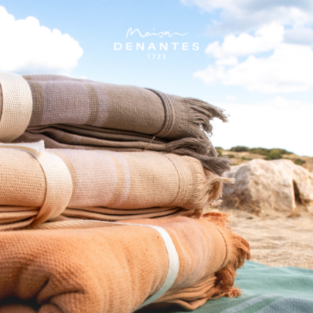
TESTEZ
IQUES TECHNIQUES
AVIS CLIENTS
Absorbant
and format 100x150 offre une absorption optimale et une te
garantit une qualité durable, même après de nombreux lava
?
de bain utilisé dans de nombreux établissements.
éal pour une expérience spa à domicile.
rbe efficacement l’humidité pour un bien-être immédiat.