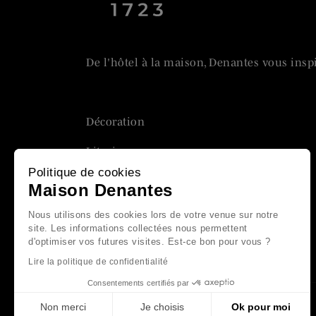
De l'hôtel à la maison, Denantes vous insp
Décoration
Literie
Politique de cookies
Linge de bain
Maison Denantes
Linge de lit
Nous utilisons des cookies lors de votre venue sur notre
site. Les informations collectées nous permettent
Linge de table
d'optimiser vos futures visites. Est-ce bon pour vous ?
Lire la politique de confidentialité
Consentements certifiés par
Non merci
Je choisis
Ok pour moi