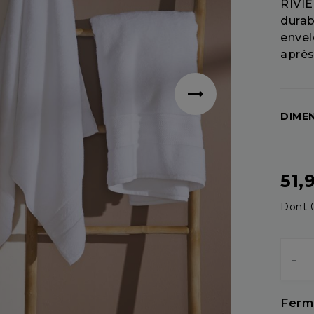
RIVIE
durab
envel
après
DIME
51,
Dont 0
-
Ferm