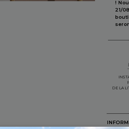
! No
21/08
bout
sero
INST
DE LA L
INFORM