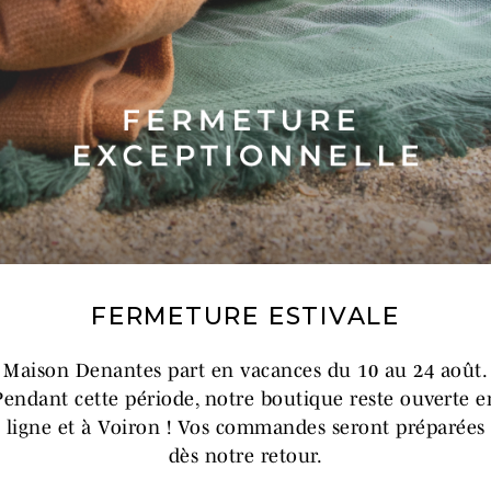
l conserve sa douceur et son éclat lavage après lavage.
e
ès une douche chaude, pour se sécher rapidement après un
quotidien.
 ATELIERS DE CONFEC
FERMETURE ESTIVALE
Maison Denantes part en vacances du 10 au 24 août.
Pendant cette période, notre boutique reste ouverte e
ligne et à Voiron ! Vos commandes seront préparées
dès notre retour.