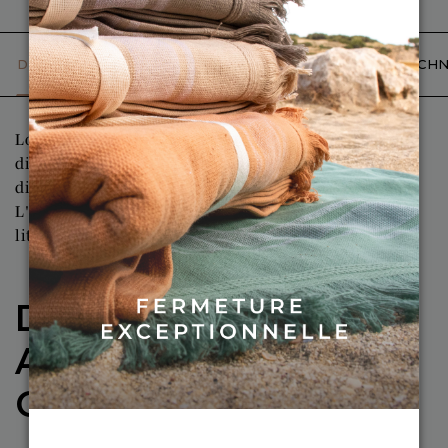
DESCRIPTION DÉTAILLÉE
CARACTÉRISTIQUES TECHN
Lot de 4 essuie-mains blancs 100% coton. Leur
dimension est idéale (30x30 cm) pour mettre à
disposition ces essuie-mains à vos invités.
L'essuie main Coton Blanc est raffiné avec son fin
liteau ton sur ton.
DÉCOUVREZ NOS
ATELIERS DE
CONFECTION