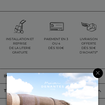
INSTALLATION ET
PAIEMENT EN 3
LIVRAISON
REPRISE
OU 4
OFFERTE
DE LA LITERIE
DÈS 100€
DÈS 50€
GRATUITE
D'ACHATS*
×
INFORMATIONS DE LIVRAISON
TESTEZ NOS PRODUITS