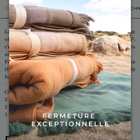
DESCRIPTION DÉTAILLÉE
CARACTÉRISTIQUES TECHN
Les serviettes Olympe sont très absorbantes et vous
offrent un toucher ultra doux. D'un poids de 550g/m²,
c’est un réel confort au quotidien de s’envelopper dans
une éponge aussi moelleuse.
Par son design épuré et minimaliste, la gamme
Olympe se fond très bien dans toutes les salles de
bains.
-
Cet ensemble de bain Olympe
:
2 serviettes de bain Olympe 50x100 cm
2 draps de bain Olympe 70x140 cm
1 maxi drap de bain Olympe 100x150 cm