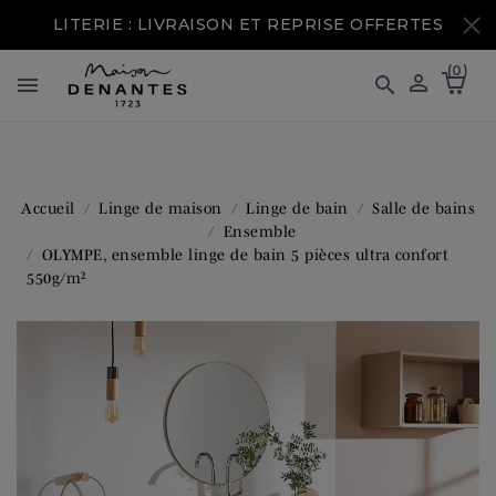
LITERIE : LIVRAISON ET REPRISE OFFERTES
(0)



Accueil
Linge de maison
Linge de bain
Salle de bains
Ensemble
OLYMPE, ensemble linge de bain 5 pièces ultra confort
550g/m²