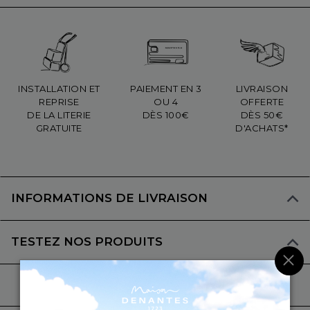
INSTALLATION ET
PAIEMENT EN 3
LIVRAISON
REPRISE
OU 4
OFFERTE
DE LA LITERIE
DÈS 100€
DÈS 50€
GRATUITE
D'ACHATS*
INFORMATIONS DE LIVRAISON
TESTEZ NOS PRODUITS
×