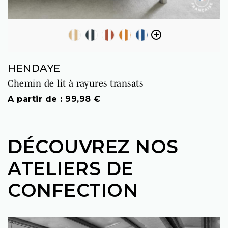

SABLE
MARINE
TERRACOTTA
SAFRAN
BLEU ELECTRIQUE
HENDAYE
Chemin de lit à rayures transats
Prix
A partir de : 99,98 €
DÉCOUVREZ NOS
ATELIERS DE
CONFECTION