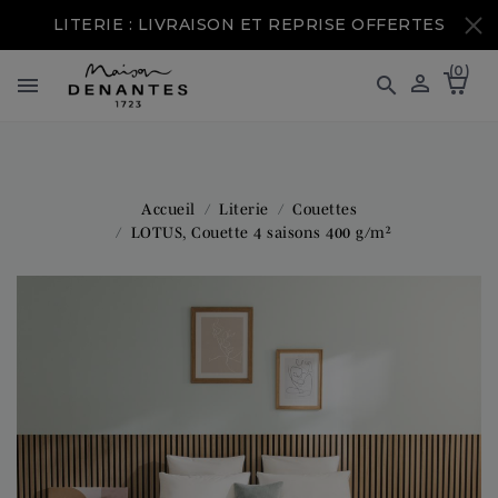
LITERIE : LIVRAISON ET REPRISE OFFERTES
(0)



Accueil
Literie
Couettes
LOTUS, Couette 4 saisons 400 g/m²