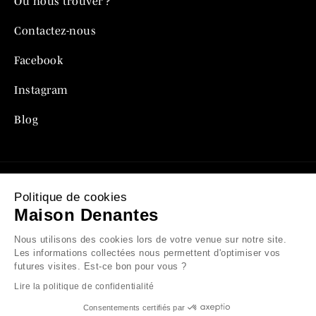
Où nous trouver ?
Contactez-nous
Facebook
Instagram
Blog
Politique de cookies
Mentions légales
Maison Denantes
Politique de confidentialité
Nous utilisons des cookies lors de votre venue sur notre site.
Les informations collectées nous permettent d'optimiser vos
Conditions générales de vente
futures visites. Est-ce bon pour vous ?
Lire la politique de confidentialité
Plan du site
Consentements certifiés par