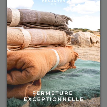
Vous allez craquer pour le rideau occultant
MANSON et ses motifs géométriques !
3.
Les types
d’attaches et de
finitions des têtes de
rideaux