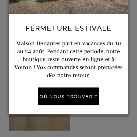
Les œillets
: cette finition moderne permet
d’avoir une jolie ondulation et un tombé
FERMETURE ESTIVALE
régulier. La tête de rideau est sertie de larges
Maison Denantes part en vacances du 10
œillets dont la couleur est personnalisable
au 24 août. Pendant cette période, notre
qui coulissent aisément sur la tringle tube.
boutique reste ouverte en ligne et à
Voiron ! Vos commandes seront préparées
dès notre retour.
OÙ NOUS TROUVER ?