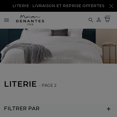
LITERIE : LIVRAISON ET REPRISE OFFERTES
(0)



Accueil
Literie
LITERIE
- PAGE 2
FILTRER PAR