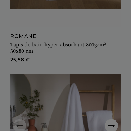
ROMANE
Tapis de bain hyper absorbant 800g/m²
50x80 cm
Prix
25,98 €