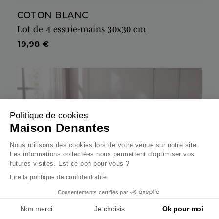
COTON BLANC
Lot de 4 essuie-mains 30x30 cm
Prix
19,98 €
Politique de cookies
Maison Denantes
Nous utilisons des cookies lors de votre venue sur notre site.
Les informations collectées nous permettent d'optimiser vos
futures visites. Est-ce bon pour vous ?
Lire la politique de confidentialité
Consentements certifiés par
Non merci
Je choisis
Ok pour moi