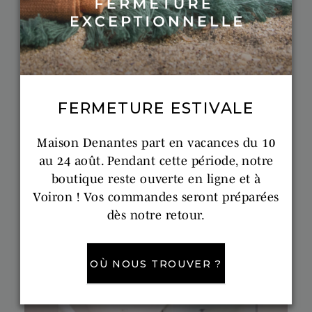
FERMETURE ESTIVALE
Maison Denantes part en vacances du 10
au 24 août. Pendant cette période, notre
boutique reste ouverte en ligne et à
Voiron ! Vos commandes seront préparées
OLYMPE
dès notre retour.
ensemble linge de bain 5 pièces ultra
confort 550g/m²
Prix
137,99 €
OÙ NOUS TROUVER ?