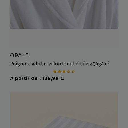
OPALE
Peignoir adulte velours col châle 450g/m²





Prix
A partir de : 136,98 €