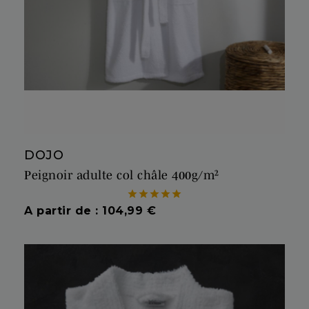
DOJO
Peignoir adulte col châle 400g/m²





Prix
A partir de : 104,99 €