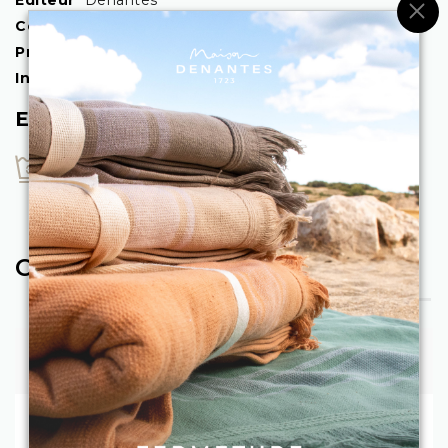
×
Composition
88% Polypropylène - 12% PES recyclé
Produit
Coussin
In&Outdoor
Intérieur et extérieur
Entretien
eodnU
COMPLÉTEZ VOTRE PANIER