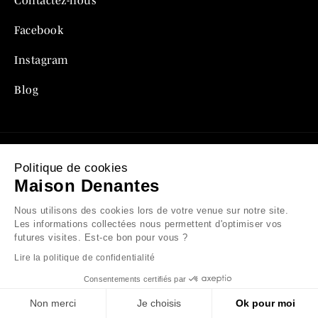
Contactez-nous
Facebook
Instagram
Blog
Politique de cookies
Mentions légales
Maison Denantes
Politique de confidentialité
Nous utilisons des cookies lors de votre venue sur notre site.
Les informations collectées nous permettent d'optimiser vos
Conditions générales de vente
futures visites. Est-ce bon pour vous ?
Lire la politique de confidentialité
Plan du site
Consentements certifiés par
Non merci
Je choisis
Ok pour moi